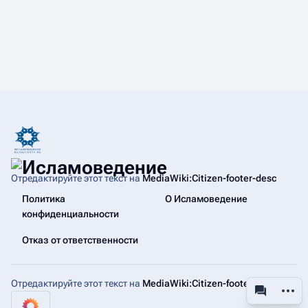
Отредактируйте этот текст на
MediaWiki:Citizen-footer-desc
Политика
О Исламоведение
конфиденциальности
Отказ от ответственности
Отредактируйте этот текст на
MediaWiki:Citizen-footer-tagline
Допол
associated