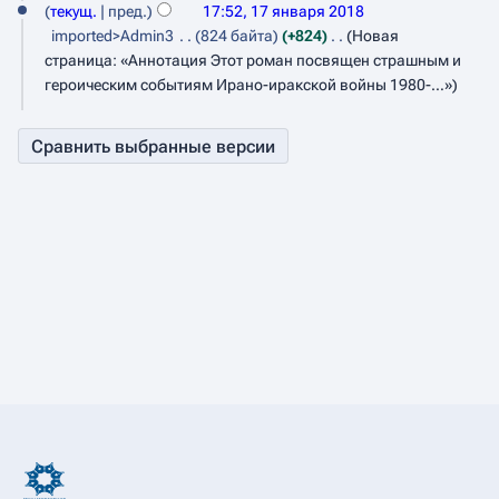
а
а
п
е
текущ.
пред.
17:52, 17 января 2018
в
п
н
и
р
т
imported>Admin3
824 байта
+824
Новая
к
р
и
с
о
я
страница: «Аннотация Этот роман посвящен страшным и
и
а
я
а
п
героическим событиям Ирано-иракской войны 1980-…»
2
в
п
н
и
к
0
р
и
с
и
а
я
1
а
в
п
н
8
к
р
и
и
а
я
в
п
к
р
и
а
в
к
и