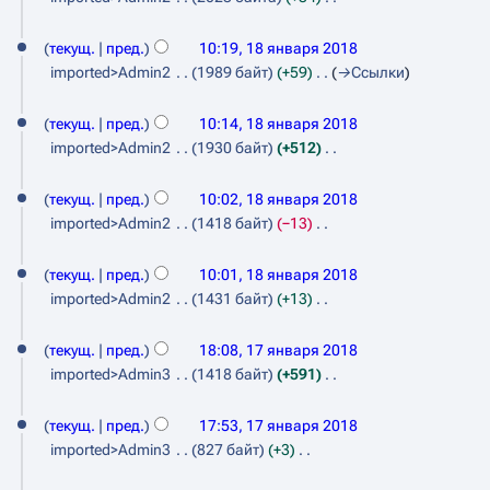
к
р
и
о
Н
и
а
я
п
е
текущ.
пред.
10:19, 18 января 2018
в
п
и
т
imported>Admin2
1989 байт
+59
→
Ссылки
к
р
с
о
и
а
а
п
текущ.
пред.
10:14, 18 января 2018
в
н
и
imported>Admin2
1930 байт
+512
к
и
с
Н
и
я
а
е
текущ.
пред.
10:02, 18 января 2018
п
н
т
imported>Admin2
1418 байт
−13
р
и
о
Н
а
я
п
е
текущ.
пред.
10:01, 18 января 2018
в
п
и
т
imported>Admin2
1431 байт
+13
к
р
с
о
Н
и
а
1
а
п
е
текущ.
пред.
18:08, 17 января 2018
в
н
7
и
т
imported>Admin3
1418 байт
+591
к
и
с
о
я
Н
и
я
а
п
е
текущ.
пред.
17:53, 17 января 2018
н
п
н
и
т
imported>Admin3
827 байт
+3
в
р
и
с
о
Н
а
я