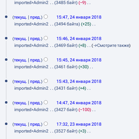
4
и
1
т
imported>Admin2
3485 байт
−9
к
в
р
и
с
о
я
Н
8
и
а
я
р
а
п
е
текущ.
пред.
15:47, 24 января 2018
н
в
п
н
и
а
т
imported>Admin2
3494 байта
+25
к
в
р
и
с
о
Н
л
и
а
я
а
а
п
е
текущ.
пред.
15:46, 24 января 2018
я
в
п
н
и
р
т
imported>Admin2
3469 байт
+8
→
Смотрите также
к
2
р
и
с
о
я
и
а
я
0
а
п
текущ.
пред.
15:45, 24 января 2018
2
в
п
н
и
1
imported>Admin2
3461 байт
+30
к
0
р
и
с
Н
8
и
а
я
1
а
е
текущ.
пред.
15:43, 24 января 2018
в
п
н
8
т
imported>Admin2
3431 байт
+4
к
р
и
о
Н
и
а
я
п
е
текущ.
пред.
14:47, 24 января 2018
в
п
и
т
imported>Admin2
3427 байт
−100
к
р
с
о
Н
и
а
2
а
п
е
текущ.
пред.
17:32, 23 января 2018
в
н
3
и
т
imported>Admin2
3527 байт
+3
к
и
с
о
я
Н