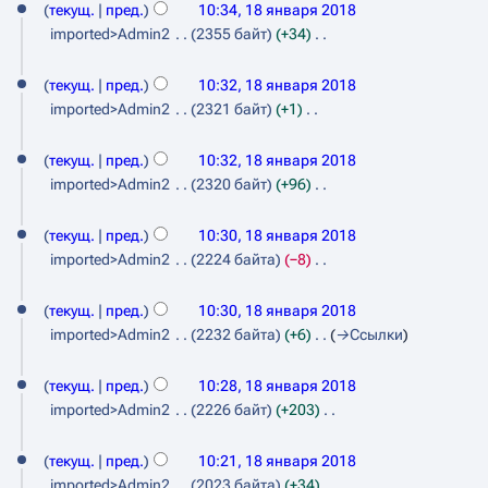
п
е
текущ.
пред.
10:34, 18 января 2018
н
2
п
н
и
т
imported>Admin2
2355 байт
+34
в
0
р
и
с
о
Н
а
я
а
1
а
п
е
текущ.
пред.
10:32, 18 января 2018
в
п
н
и
р
8
т
imported>Admin2
2321 байт
+1
к
р
и
с
о
Н
я
и
а
я
а
п
е
текущ.
пред.
10:32, 18 января 2018
2
в
п
н
и
т
imported>Admin2
2320 байт
+96
к
0
р
и
с
о
Н
и
а
я
1
а
п
е
текущ.
пред.
10:30, 18 января 2018
в
п
н
и
8
т
imported>Admin2
2224 байта
−8
к
р
и
с
о
Н
и
а
я
а
п
е
текущ.
пред.
10:30, 18 января 2018
в
п
н
и
т
imported>Admin2
2232 байта
+6
→
Ссылки
к
р
и
с
о
и
а
я
а
п
текущ.
пред.
10:28, 18 января 2018
в
п
н
и
imported>Admin2
2226 байт
+203
к
р
и
с
Н
и
а
я
а
е
текущ.
пред.
10:21, 18 января 2018
в
п
н
т
imported>Admin2
2023 байта
+34