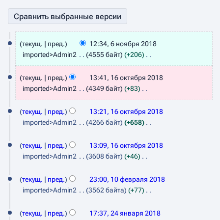
6
текущ.
пред.
12:34, 6 ноября 2018
н
imported>Admin2
4555 байт
+206
о
Н
1
е
текущ.
пред.
13:41, 16 октября 2018
я
6
т
imported>Admin2
4349 байт
+83
б
о
о
Н
р
п
е
текущ.
пред.
13:21, 16 октября 2018
к
и
я
т
imported>Admin2
4266 байт
+658
т
с
о
Н
2
я
а
п
е
текущ.
пред.
13:09, 16 октября 2018
0
н
и
б
т
imported>Admin2
3608 байт
+46
1
и
с
о
Н
р
1
я
8
а
п
е
текущ.
пред.
23:00, 10 февраля 2018
я
п
н
0
и
т
imported>Admin2
3562 байта
+77
2
р
и
с
о
ф
Н
а
2
я
0
а
п
е
текущ.
пред.
17:37, 24 января 2018
е
в
п
н