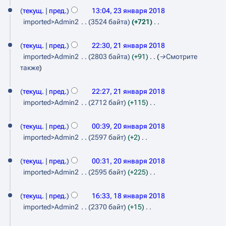
и
я
а
п
е
текущ.
пред.
13:04, 23 января 2018
н
п
н
и
т
imported>Admin2
3524 байта
+721
в
р
и
с
о
Н
а
2
я
а
а
п
е
текущ.
пред.
22:30, 21 января 2018
в
п
н
1
и
р
т
imported>Admin2
2803 байта
+91
→
Смотрите
к
р
и
с
о
я
я
также
и
а
я
а
п
н
2
в
п
н
и
текущ.
пред.
22:27, 21 января 2018
к
в
0
р
и
с
imported>Admin2
2712 байт
+115
и
а
я
а
1
а
Н
в
2
п
н
р
8
е
текущ.
пред.
00:39, 20 января 2018
к
р
и
0
т
я
imported>Admin2
2597 байт
+2
и
а
я
о
я
Н
2
в
п
п
е
текущ.
пред.
00:31, 20 января 2018
н
к
0
р
и
т
imported>Admin2
2595 байт
+225
и
в
а
1
с
о
Н
в
1
а
а
п
8
е
текущ.
пред.
16:33, 18 января 2018
к
н
8
и
р
т
imported>Admin2
2370 байт
+15
и
и
с
о
я
Н
я
я
а